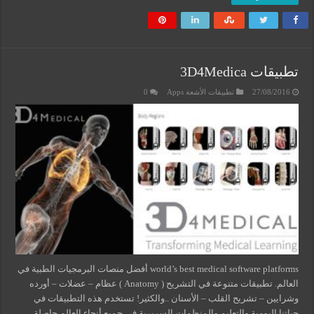
تطبيقات 3D4Medica
27/08/2016
تطبيقات الأشعة Apps
0
world’s best medical software platforms أفضل منصات البرمجيات الطبية في
العالم. تطبيقات متنوعة في التشريح ( Anatomy ) عظام – عضلات – أورده
وشرايين – تشريح القلب – الأسنان ..والكثير! تستخدم هذه التطبيقات في
حياتنا اليومية والتعليم والمنظمات السريرية في جميع أنحاء العالم حاصلة