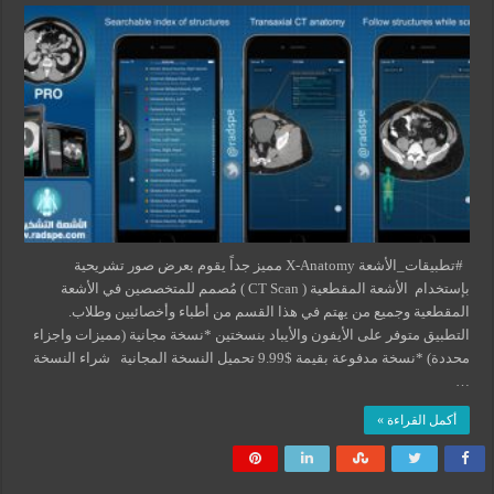
#تطبيقات_الأشعة X-Anatomy مميز جداً يقوم بعرض صور تشريحية
بإستخدام الأشعة المقطعية ( CT Scan ) مُصمم للمتخصصين في الأشعة
المقطعية وجميع من يهتم في هذا القسم من أطباء وأخصائيين وطلاب.
التطبيق متوفر على الأيفون والأيباد بنسختين *نسخة مجانية (مميزات واجزاء
محددة) *نسخة مدفوعة بقيمة $9.99 تحميل النسخة المجانية شراء النسخة
…
أكمل القراءة »