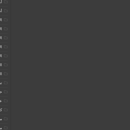
أب
أشع
ال
ال
الأ
الأ
ال
ال
الط
تط
خطر
علو
كت
م
مق