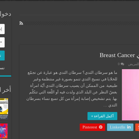
دخول
Br
للمريض
0
نسي
ما هو سرطان الثدي؟ سرطان الثدي هو عبارة عن تجمّع
للخلايا في نسيج الثدي تنمو بصورة غير منتظمة وغير
طبيعية. من الممكن أن يصيب سرطان الثدي أيّة امرأة
أخر ا
بغضّ النظر عن البلد الذي ولدت فيه أو اللّغة التي تتكلّم
بها. يتم تشخيص إصابة إمرأة من كل تسع نساء بسرطان
الثدي …
أكمل القراءة »
Pinterest
LinkedIn