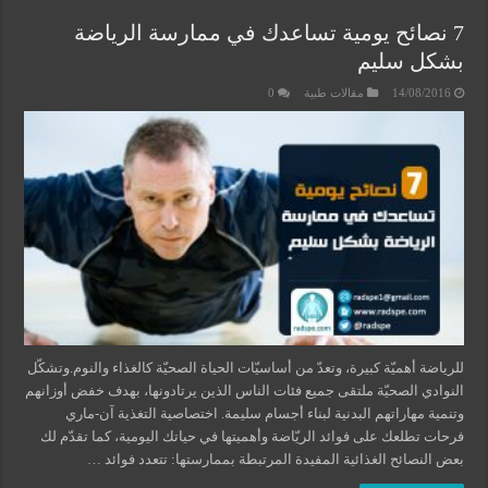
7 نصائح يومية تساعدك في ممارسة الرياضة
بشكل سليم
14/08/2016
مقالات طبية
0
للرياضة أهميّة كبيرة، وتعدّ من أساسيّات الحياة الصحيّة كالغذاء والنوم.وتشكّل
النوادي الصحيّة ملتقى جميع فئات الناس الذين يرتادونها، بهدف خفض أوزانهم
وتنمية مهاراتهم البدنية لبناء أجسام سليمة. اختصاصية التغذية آن-ماري
فرحات تطلعك على فوائد الريّاضة وأهميتها في حياتك اليومية، كما تقدّم لك
بعض النصائح الغذائية المفيدة المرتبطة بممارستها: تتعدد فوائد …