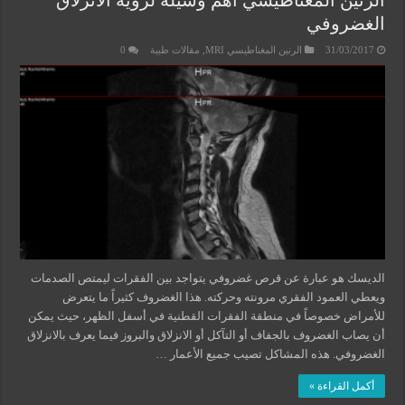
الغضروفي
31/03/2017
الرنين المغناطيسي MRI
,
مقالات طبية
0
الديسك هو عبارة عن قرص غضروفي يتواجد بين الفقرات ليمتص الصدمات
ويعطي العمود الفقري مرونته وحركته. هذا الغضروف كثيراً ما يتعرض
للأمراض خصوصاً في منطقة الفقرات القطنية في أسفل الظهر، حيث يمكن
أن يصاب الغضروف بالجفاف أو التآكل أو الانزلاق والبروز فيما يعرف بالانزلاق
الغضروفي. هذه المشاكل تصيب جميع الأعمار …
أكمل القراءة »