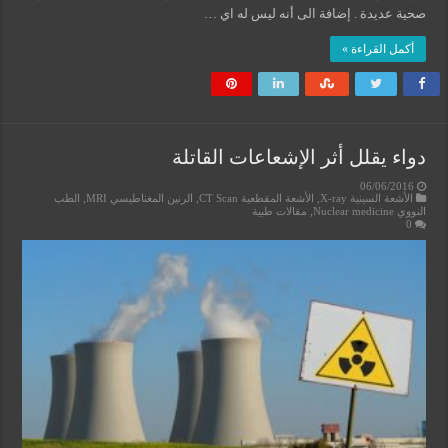
صحية عديدة . إضافة الى أنه ليس له اي …
أكمل القراءة »
دواء يقلل أثر الإشعاعات القاتلة
06/06/2016
الأشعة السينية X-ray
,
الأشعة المقطعية CT Scan
,
الرنين المغناطيسي MRI
,
الطب
النووي Nuclear medicine
,
مقالات طبية
0