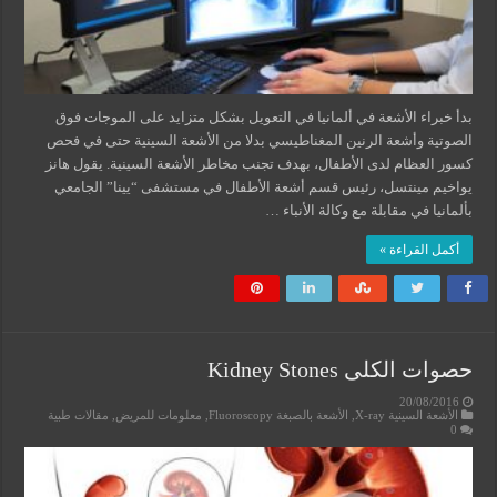
بدأ خبراء الأشعة في ألمانيا في التعويل بشكل متزايد على الموجات فوق
الصوتية وأشعة الرنين المغناطيسي بدلا من الأشعة السينية حتى في فحص
كسور العظام لدى الأطفال، بهدف تجنب مخاطر الأشعة السينية. يقول هانز
يواخيم مينتسل، رئيس قسم أشعة الأطفال في مستشفى “يينا” الجامعي
بألمانيا في مقابلة مع وكالة الأنباء …
أكمل القراءة »
حصوات الكلى Kidney Stones
20/08/2016
الأشعة السينية X-ray
,
الأشعة بالصبغة Fluoroscopy
,
معلومات للمريض
,
مقالات طبية
0