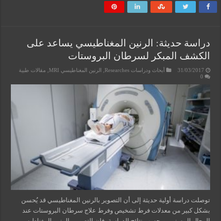
دراسة حديثة: الرنين المغناطيسي يساعد على
الكشف المبكر لسرطان البروستات
31/03/2017
أبحاث ودراسات Researches
,
الرنين المغناطيسي MRI
,
مقالات طبية
0
توصلت دراسة أولية حديثة إلى أن التصوير بالرنين المغناطيسي قد يُحسن
بشكل كبير من معدلات فرط تشخيص وفرط علاج سرطان البروستات عند
الرجال المسنين. وبحسب نتائج الدراسة، فإن التصوير بالرنين المغناطيسي