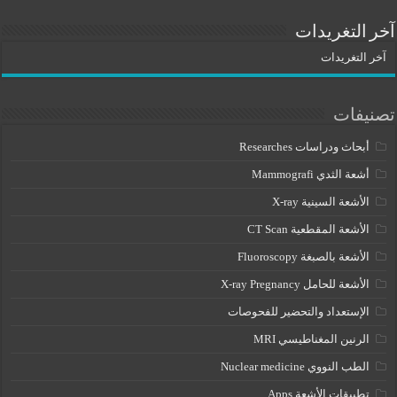
آخر التغريدات
آخر التغريدات
تصنيفات
أبحاث ودراسات Researches
أشعة الثدي Mammografi
الأشعة السينية X-ray
الأشعة المقطعية CT Scan
الأشعة بالصبغة Fluoroscopy
الأشعة للحامل X-ray Pregnancy
الإستعداد والتحضير للفحوصات
الرنين المغناطيسي MRI
الطب النووي Nuclear medicine
تطبيقات الأشعة Apps