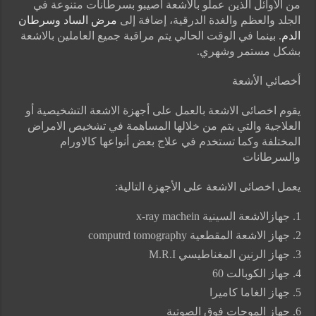
من الأوائل الذين عملو بالأشعة اصيبو بسرطانات متنوعة في
الجلد والعظم والغدة الدرقية، إضافة إلى
مرض الساد
وسرطان
الدم
. بينما في الوقت الحالي يتم مراقبة جميع العاملين بالاشعة
بشكل مستمر وشهري.
أخصائي الأشعة
يقوم اخصائى الاشعة بالعمل على أجهزة الاشعة التشخيصية أو
العلاجية والتي يتم من خلالها المساهمة في تشخيص الامراض
المختلفة وكما تستخدم في علاج بعض أنواعها كالاورام
والسرطانات
يعمل اخصائى الاشعة على الأجهزة التالية:
جهازالاشعة السينية x-ray machein
جهاز الاشعة المقطعية computrd tomography
جهاز الرنين المغناطيسي M.R.I
جهاز الكوبالت 60
جهاز الغاما كاميرا
جهاز الموجات فوق الصوتية