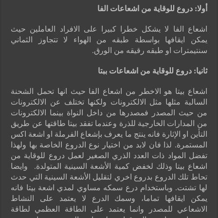
أولا
:
دروع للوقاية من اشعاعات الفا
اشعاع الفا لا يشكل خطرا كبيرا على الافراد العاملين حيث
يمكن ايقافها بواسطة طبقه من الهواء لا تتجاوز الثماني
سنتيمترات او طبقه رقيقه من الورق.
ثانيا
:
دروع للوقاية من اشعاعات ببتا
اشعاع بيتا هو الاخطر من اشعاع الفا حيث انها تحمل الشحنة
السالبة مثلها مثل الالكترونات ولكنها تختلف عن الالكترونات
من حيث المصدر فمصدرها من داخل النواة بينما الالكترونات
من المدارات الخارجية للذرة وعندما تفقد بيتا طاقتها عن طريق
التأين او الإثارة فانه ينتج ما يعرف بإشعاع الفرملة او اشعة اكس
المستمرة. لذا فان لابد من اختيار نوع الدروع الخاصة بها ولهذا
تفضل المواد ذات العدد الذري الصغير لعمل دروع للوقاية من
اشعاع بيتا وذلك لخفض كمية الأشعة السينية المتولدة. وايضا
تحاط تلك الدروع بدروع اخري لتقليل الأشعة السينية التي حدث
لها تشتت. وباستخدام درع سمكه مساوي لمدي اشعة بيتا فانه
يمكن ايقافها تماما، وسمك الدرع لا يعتمد على النشاط
الاشعاعي للمصدر وانما يعتمد على الطاقة العظمي لطاقة