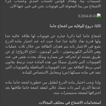
جسيمات بيتا. وهناك قوانين لحساب المدي وحساب جزء
الاشعاع من بيتا المحولة الي فوتونات. نحن في غني عنها الان.
ثالثا
:
دروع للوقاية من اشعاع جاما
اشعاع جاما كما ذكرنا عباره عن فوتونات لها طاقة عالية جدا
ولها قدرة نفاذ عالية جدا جدا. حيث انه عند اختيار مادة الدرع
نضع في الاعتبار بانه يتم فقدان الطاقة من خلال ثلاث عمليات
وهي (التأثير الكهروضوئي – تأثير كومتون – انتاج الازواج). او عن
طريق تشتته او انحرافه عن مساره وبذلك يحدث نقص في عدد
الفوتونات التي تخترق سمكا من هذه المادة حيث ترتبط بقانون
اسي يربط العلاقة بين عدد الفوتونات الساقطة والفوتونات التي
تنفذ في ماده سمكها (س) ومعامل الامتصاص للمادة.
ولذا وجب اختيار مادة الدرع لتقليل من خطورة اشعه جاما ماده
عددها الذري كبير ذات سمك عالي لتفقد اشعة جاما طاقتها بعد
اختراقها لبضعة سنتيمترات منه.
استخدامات الاشعاع في مختلف المجالات