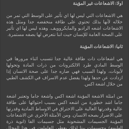
اولا: الاشعاعات غير المؤينة
هي الاشعاعات التي ليس لها اي تأثير على الوسط التي تمر من
خلاله لأنها بذلك تحتوي على طاقة منخفضه جدا ومثل هذه
الاشعاعات اشعه الراديو والمايكروويف. وهذه ليس لها اي تأثير
على الصحة العامة للإنسان حيث اننا نتعرض لها بصفه مستمرة.
ثانيا: الاشعاعات المؤينة
هي اشعاعات ذات طاقة عالية جدا تتسبب اثناء مرورها في
الوسط المادي طرد الالكترونات من ذرات المادة وتحولها
لأيونات، ولهذا السبب فهي ضاره جدا على صحة الانسان إذا
ازدادت عن حدها ولهذا يفضل عدم الاسراف في الكشف الطبي
من خلال اشعة اكس.
من امثلة الاشعة المؤينة اشعة اكس واشعة جاما وتعتبر اشعة
جاما اشد خطورة من اشعه اكس بسبب احتوائها على طاقة
عالية وقدرتها العالية على الاختراق في الاوساط المادية وقدرتها
على الاضرار بصحه الانسان. ومن الأمثلة الأخرى عن الاشعاعات
المؤينة الجسيمات المشحونة مثل جسيمات الفا (انوية ذرة
الهليوم) وجسيمات بيتا لذلك يعطي العاملون في هذا المجال