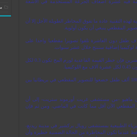
مة فيه عشرة أضعاف الجرعة المستخدمة في الأشعة
مو
 لهذه التقنية عادة ما تفوق المخاطر الطويلة الأجل إلا أن
وير المقطعي ينبغي أن يكون أولوية.
اف طفل دون العاشرة تلقوا تصويرا مقطعيا واحدا على
ة لوكيميا إضافية ستنتج خلال عشر سنوات.
ومن بين كل الأطفال الذين دون سن العشرين فإن خطر القيمة القاعدية لورم المخ تكون 0.3 لكل
يميا.
ويشار إلى أن نتائج الدراسة بُنيت على 180 ألف طفل خضعوا للتصوير المقطعي في بريطانيا بين
ران ماهيو -من مستشفى غريت أورموند ستريت- إلى أن
المقطعي الآن أقل مما كانت في الماضي، ومن ثم فإن
يزياء الطبيعية بمستشفى رويال بركشير في مدينة ريدنغ-
 فقط عندما تكون المخاطرة من الحالة الضمنية خطيرة وأن