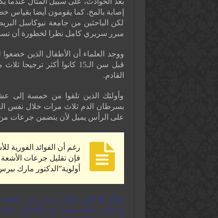
بعد الحوادث، على سبيل المثال عندما يك
إصابة بالمخ. كما يقومون أيضا بقياس خط
لكن الباحثين من جامعة نيوكاسل البريط
مبرر سريري كامل نظرا لخطورة أن تس
ووجد العلماء أن الأطفال الذين خضعوا
قبل سن الـ15 كانوا أكثر تر
القادم.
وأولئك الذين تلقوا من خمسة إلى 
بسرطان الدم ثلاث مرات خلال نفس الفتر
على الرأس يميل لأن يتضمن جرعات من 
رغم أن الفوائد الفورية لل
فإن تقليل جرعات الأشعة 
أولوية”الدكتور مارك بيرس
وقال الدكتور مارك بيرس من جامعة ن
جرعات عالية نسبيا من الأشعة، خاصة ع