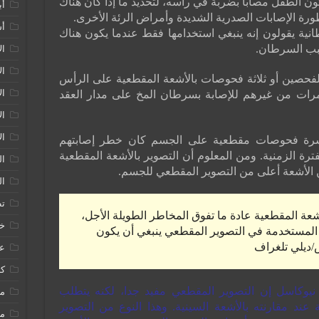
ون الطفل مصابا بضربة في رأسه، لتحديد ما إذا كان هناك
أب
ورة الإصابات الصدرية الشديدة وأمراض الرئة الأخرى.
أشع
انية يقولون إنه ينبغي استخدامها فقط عندما يكون هناك
بب السرطان.
ال
ال
 لفحصين أو ثلاثة فحوصات بالأشعة المقطعية على الرأس
الأ
جيحا ثلاث مرات من غيرهم للإصابة بسرطان المخ على مدار العقد
الأ
ال
عشرة فحوصات مقطعية على الجسم كان خطر إصابتهم
ة الزمنية. ومن المعلوم أن التصوير بالأشعة المقطعية
ال
الأشعة أعلى من التصوير المقطعي للجسم.
الط
تط
أشعة المقطعية عادة ما تفوق المخاطر الطويلة الأجل،
خطر
المستخدمة في التصوير المقطعي ينبغي أن يكون
/ديلي تلغراف
علو
كت
يوكاسل إن التصوير المقطعي مفيد جدا، لكنه يتطلب
م
ند مقارنته بالأشعة السينية. وهذا النوع من التصوير
مق